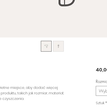
40,0
Rozmi
ietne miejsce, aby dodać więcej 
Wyb
duktu, takich jak rozmiar, materiał, 
je czyszczenia.
Sztuk
*