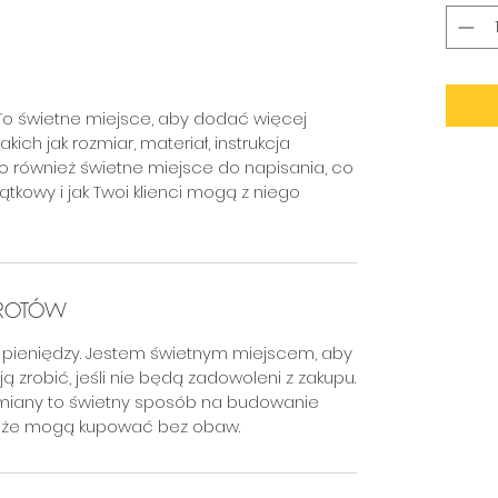
To świetne miejsce, aby dodać więcej
kich jak rozmiar, materiał, instrukcja
 to również świetne miejsce do napisania, co
jątkowy i jak Twoi klienci mogą z niego
WROTÓW
tu pieniędzy. Jestem świetnym miejscem, aby
 zrobić, jeśli nie będą zadowoleni z zakupu.
ymiany to świetny sposób na budowanie
w, że mogą kupować bez obaw.