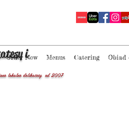
katesy i
Order Now
Menus
Catering
Obiad 
ione lokalne delikatesy od 2007